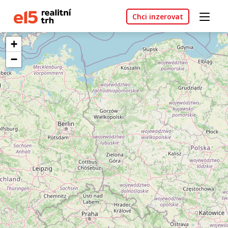
Chci inzerovat
+
−