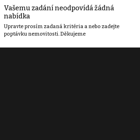
Vašemu zadání neodpovídá žádná
nabídka
Upravte prosím zadaná kritéria a nebo zadejte
poptávku nemovitosti. Děkujeme
Obchodní podmínky
Pravidla inzerce
Ceník
Registrace
Kontakt
© 2022 - 2026 Copyright CZECH NEWS CENTER a.s. a dodavatelé
obsahu |
Autorská práva k publikovaným materiálům
|
Podmínky pro
užívání služby informační společnosti
|
Informace o zpracování
osobních údajů
|
Cookies
|
Nastavení soukromí
|
Vlastnická
struktura
|
Jednotné kontaktní místo / Single Point of Contact
|
Podat