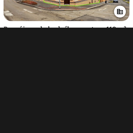
Pronájem obchodního prostoru 118 m²,
Chotěboř
21 000 Kč za měsíc
(2 136 Kč za m²/rok)
Typ
obchodní prostory
Plocha
118 m²
Obchodní podmínky
Pravidla inzerce
Ceník
Registrace
Kontakt