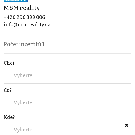
M&M reality
+420 296 399 006
info@mmreality.cz
Počet inzerátů
1
Chci
Vyberte
Co?
Vyberte
Kde?
Vyberte