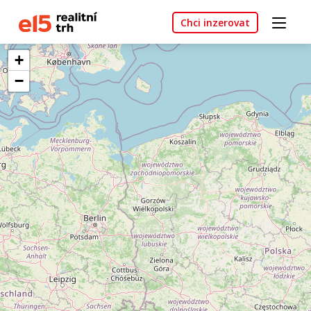
Chci inzerovat
+
−