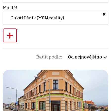
Makléř
Lukáš Láník (M&M reality)
+
Řadit podle:
Od nejnovějšího