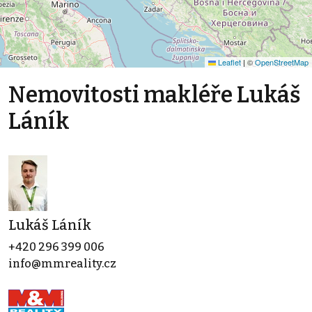
Leaflet
|
©
OpenStreetMap
Nemovitosti makléře Lukáš
Láník
Lukáš Láník
+420 296 399 006
info@mmreality.cz