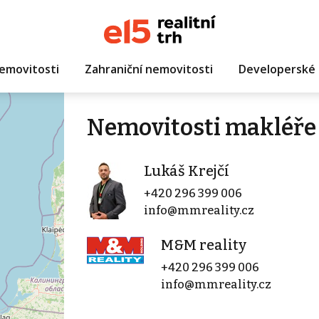
emovitosti
Zahraniční nemovitosti
Developerské 
Nemovitosti makléře 
Lukáš Krejčí
+420 296 399 006
info@mmreality.cz
M&M reality
+420 296 399 006
info@mmreality.cz