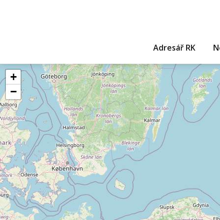
Adresář RK
N
+
−