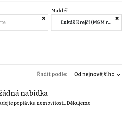
Makléř
rte
Lukáš Krejčí (M&M reality)
Řadit podle:
Od nejnovějšího
žádná nabídka
adejte poptávku nemovitosti. Děkujeme