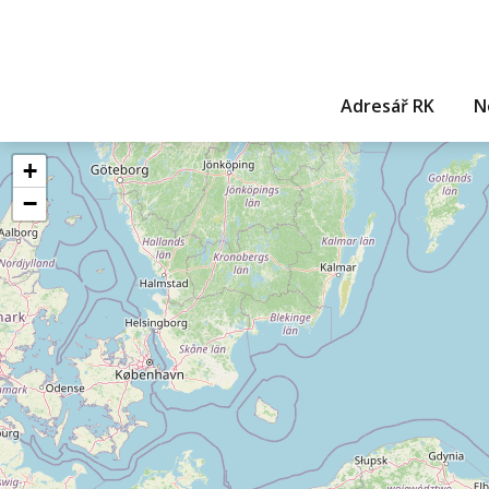
Adresář RK
N
+
−