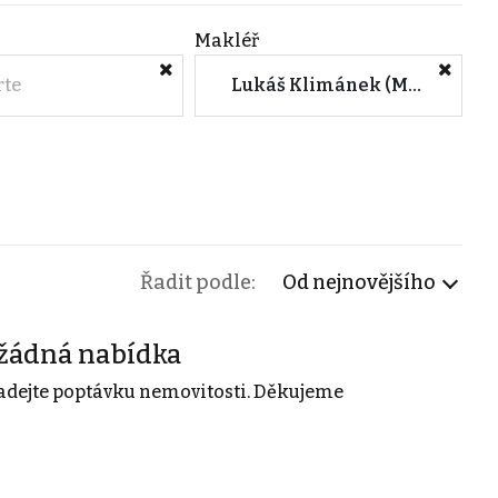
Makléř
rte
Lukáš Klimánek (M&M reality)
Řadit podle:
Od nejnovějšího
žádná nabídka
adejte poptávku nemovitosti. Děkujeme