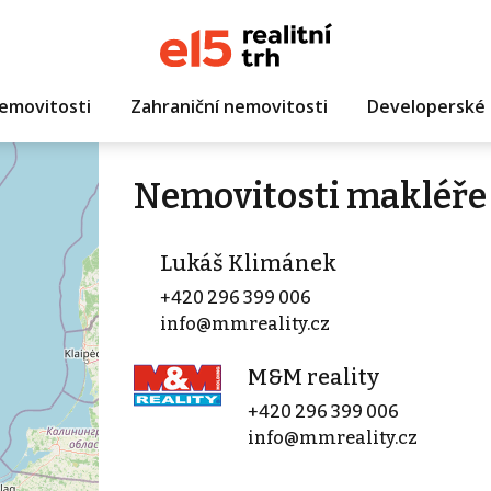
emovitosti
Zahraniční nemovitosti
Developerské 
Nemovitosti makléře
Lukáš Klimánek
+420 296 399 006
info@mmreality.cz
M&M reality
+420 296 399 006
info@mmreality.cz