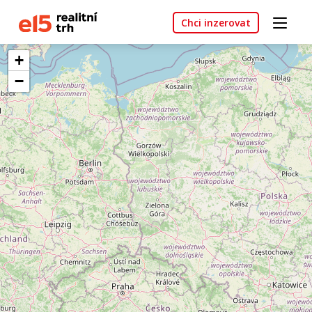
Chci inzerovat
+
−