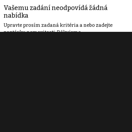
Vašemu zadání neodpovídá žádná
nabídka
Upravte prosím zadaná kritéria a nebo zadejte
poptávku nemovitosti. Děkujeme
Obchodní podmínky
Pravidla inzerce
Ceník
Registrace
Kontakt
© 2022 - 2026 Copyright CZECH NEWS CENTER a.s. a dodavatelé
obsahu |
Autorská práva k publikovaným materiálům
|
Podmínky pro
užívání služby informační společnosti
|
Informace o zpracování
osobních údajů
|
Cookies
|
Nastavení soukromí
|
Vlastnická
struktura
|
Jednotné kontaktní místo / Single Point of Contact
|
Podat