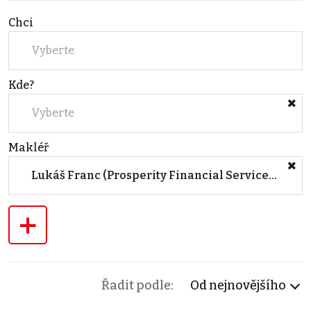
Chci
Vyberte
Kde?
Vyberte
Makléř
Lukáš Franc (Prosperity Financial Services a.s.)
+
Řadit podle:
Od nejnovějšího