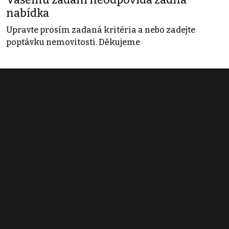
Vašemu zadání neodpovídá žádná
nabídka
Upravte prosím zadaná kritéria a nebo zadejte
poptávku nemovitosti. Děkujeme
Obchodní podmínky
Pravidla inzerce
Ceník
Registrace
Kontakt
© 2022 - 2026 Copyright CZECH NEWS CENTER a.s. a dodavatelé
obsahu |
Autorská práva k publikovaným materiálům
|
Podmínky pro
užívání služby informační společnosti
|
Informace o zpracování
osobních údajů
|
Cookies
|
Nastavení soukromí
|
Vlastnická
struktura
|
Jednotné kontaktní místo / Single Point of Contact
|
Podat
oznámení