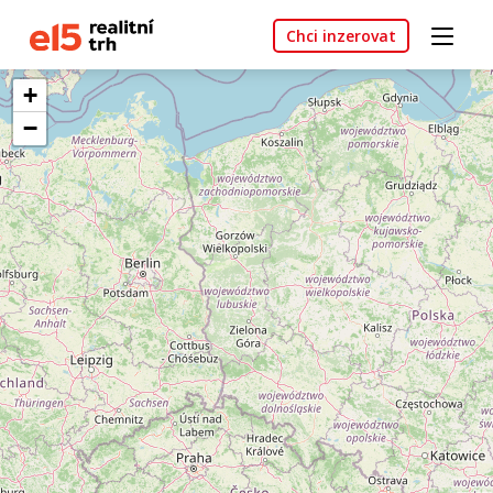
Chci inzerovat
+
−