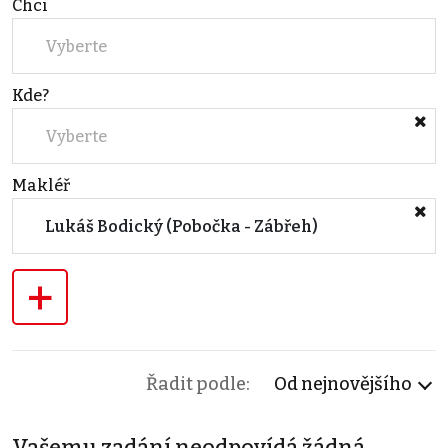
Chci
Vyberte
Kde?
Vyberte
Makléř
Lukáš Bodický (Pobočka - Zábřeh)
+
Řadit podle:
Od nejnovějšího