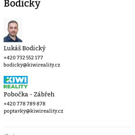
Bodický
Lukáš Bodický
+420 732 552 177
bodicky@kiwireality.cz
Pobočka - Zábřeh
+420 778 789 878
poptavky@kiwireality.cz