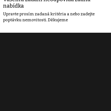
nabídka
Upravte prosím zadaná kritéria a nebo zadejte
poptávku nemovitosti. Děkujeme
Obchodní podmínky
Pravidla inzerce
Ceník
Registrace
Kontakt
© 2022 - 2026 Copyright CZECH NEWS CENTER a.s. a dodavatelé
obsahu |
Autorská práva k publikovaným materiálům
|
Podmínky pro
užívání služby informační společnosti
|
Informace o zpracování
osobních údajů
|
Cookies
|
Nastavení soukromí
|
Vlastnická
struktura
|
Jednotné kontaktní místo / Single Point of Contact
|
Podat
oznámení