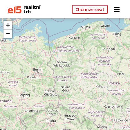
Chci inzerovat
+
−