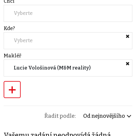
Chci
Vyberte
Kde?
Vyberte
Makléř
Lucie Vološinová (M&M reality)
+
Řadit podle:
Od nejnovějšího
Vašemu zadání neodpovídá žádná