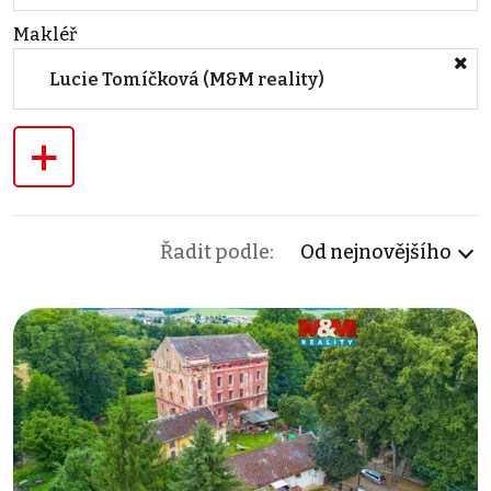
Makléř
Lucie Tomíčková (M&M reality)
+
Řadit podle:
Od nejnovějšího