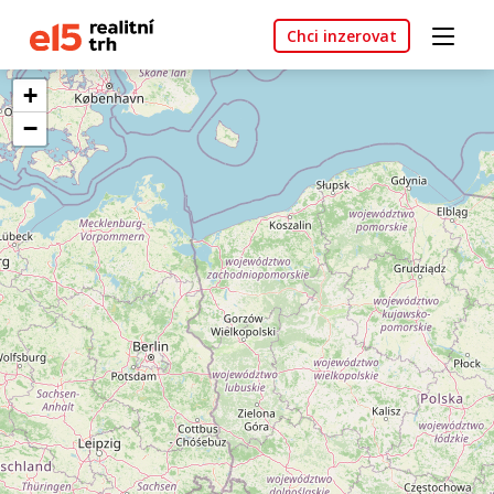
Chci inzerovat
+
−