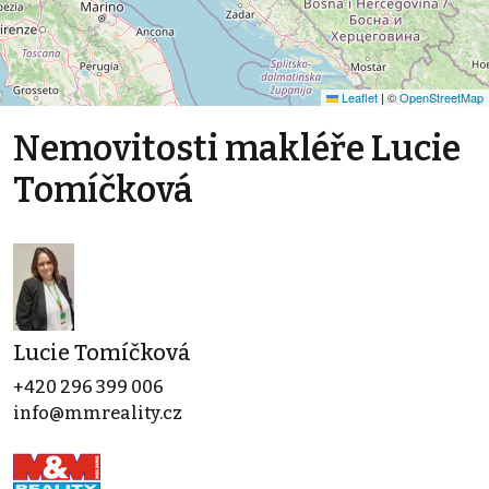
Leaflet
|
©
OpenStreetMap
Nemovitosti makléře Lucie
Tomíčková
Lucie Tomíčková
+420 296 399 006
info@mmreality.cz