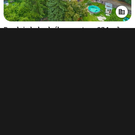
Prodej obchodního prostoru 934 m²,
Klatovy
25 750 000 Kč
(27 570 Kč za m²)
Typ
obchodní prostory
Plocha
934 m²
Obchodní podmínky
Pravidla inzerce
Ceník
Registrace
Kontakt