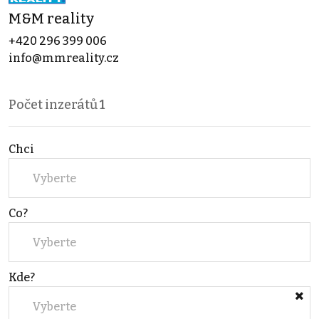
M&M reality
+420 296 399 006
info@mmreality.cz
Počet inzerátů
1
Chci
Vyberte
Co?
Vyberte
Kde?
Vyberte