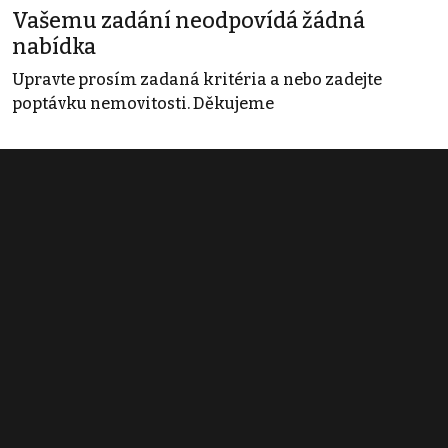
Vašemu zadání neodpovídá žádná
nabídka
Upravte prosím zadaná kritéria a nebo zadejte
poptávku nemovitosti. Děkujeme
Obchodní podmínky
Pravidla inzerce
Ceník
Registrace
Kontakt
© 2022 - 2026 Copyright CZECH NEWS CENTER a.s. a dodavatelé
obsahu |
Autorská práva k publikovaným materiálům
|
Podmínky pro
užívání služby informační společnosti
|
Informace o zpracování
osobních údajů
|
Cookies
|
Nastavení soukromí
|
Vlastnická
struktura
|
Jednotné kontaktní místo / Single Point of Contact
|
Podat