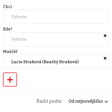
Chci
Vyberte
Kde?
Vyberte
Makléř
Lucie Straková (Reality Straková)
+
Řadit podle:
Od nejnovějšího