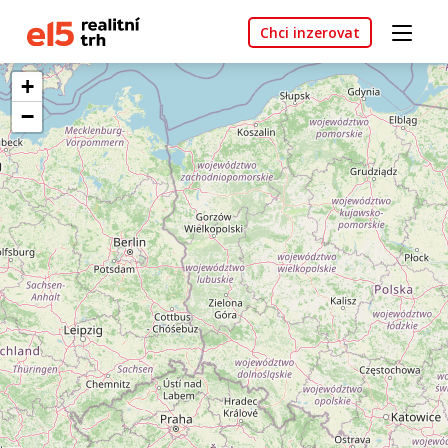
Chci inzerovat
+
−