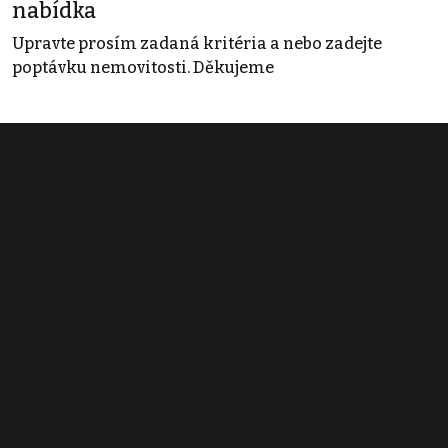
nabídka
Upravte prosím zadaná kritéria a nebo zadejte
poptávku nemovitosti. Děkujeme
Obchodní podmínky
Pravidla inzerce
Ceník
Registrace
Kontakt
© 2022 - 2026 Copyright CZECH NEWS CENTER a.s. a dodavatelé
obsahu |
Autorská práva k publikovaným materiálům
|
Podmínky pro
užívání služby informační společnosti
|
Informace o zpracování
osobních údajů
|
Cookies
|
Nastavení soukromí
|
Vlastnická
struktura
|
Jednotné kontaktní místo / Single Point of Contact
|
Podat
oznámení