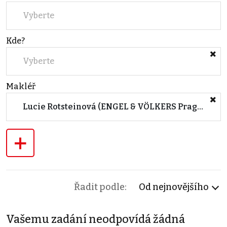
Vyberte
Kde?
Vyberte
Makléř
Lucie Rotsteinová (ENGEL & VÖLKERS Prague 5)
+
Řadit podle:
Od nejnovějšího
Vašemu zadání neodpovídá žádná