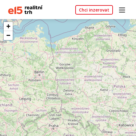
Chci inzerovat
+
−