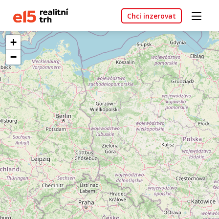
Chci inzerovat
+
−