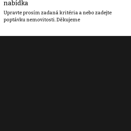
nabídka
Upravte prosím zadaná kritéria a nebo zadejte
poptávku nemovitosti. Děkujeme
Obchodní podmínky
Pravidla inzerce
Ceník
Registrace
Kontakt
© 2022 - 2026 Copyright CZECH NEWS CENTER a.s. a dodavatelé
obsahu |
Autorská práva k publikovaným materiálům
|
Podmínky pro
užívání služby informační společnosti
|
Informace o zpracování
osobních údajů
|
Cookies
|
Nastavení soukromí
|
Vlastnická
struktura
|
Jednotné kontaktní místo / Single Point of Contact
|
Podat
oznámení