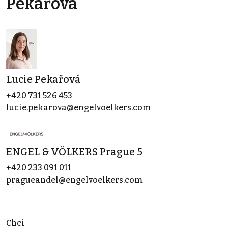
Pekařová
Lucie Pekařová
+420 731 526 453
lucie.pekarova@engelvoelkers.com
ENGEL & VÖLKERS Prague 5
+420 233 091 011
pragueandel@engelvoelkers.com
Chci