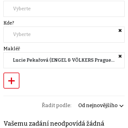
Vyberte
Kde?
Vyberte
Makléř
Lucie Pekařová (ENGEL & VÖLKERS Prague 5)
+
Řadit podle:
Od nejnovějšího
Vašemu zadání neodpovídá žádná