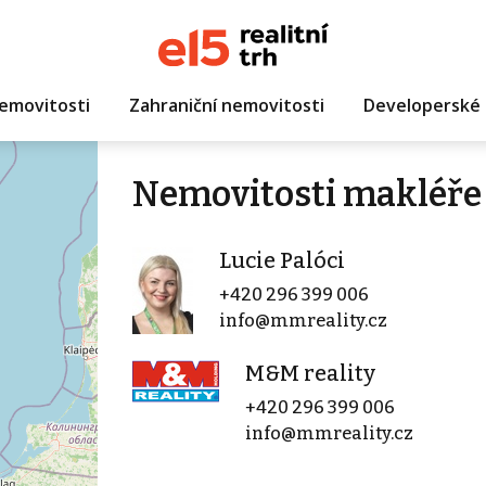
emovitosti
Zahraniční nemovitosti
Developerské 
Nemovitosti makléře 
Lucie Palóci
+420 296 399 006
info@mmreality.cz
M&M reality
+420 296 399 006
info@mmreality.cz