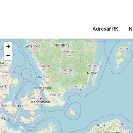
Adresář RK
N
+
−