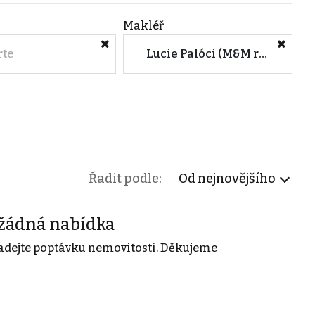
Makléř
rte
Lucie Palóci (M&M reality)
Řadit podle:
Od nejnovějšího
žádná nabídka
adejte poptávku nemovitosti. Děkujeme