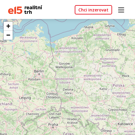
Chci inzerovat
+
−