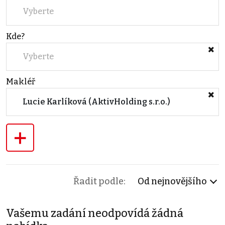
Vyberte
Kde?
Vyberte
Makléř
Lucie Karlíková (AktivHolding s.r.o.)
+
Řadit podle:
Od nejnovějšího
Vašemu zadání neodpovídá žádná