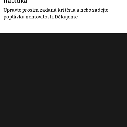
nabídka
Upravte prosím zadaná kritéria a nebo zadejte
poptávku nemovitosti. Děkujeme
Obchodní podmínky
Pravidla inzerce
Ceník
Registrace
Kontakt
© 2022 - 2026 Copyright CZECH NEWS CENTER a.s. a dodavatelé
obsahu |
Autorská práva k publikovaným materiálům
|
Podmínky pro
užívání služby informační společnosti
|
Informace o zpracování
osobních údajů
|
Cookies
|
Nastavení soukromí
|
Vlastnická
struktura
|
Jednotné kontaktní místo / Single Point of Contact
|
Podat
oznámení