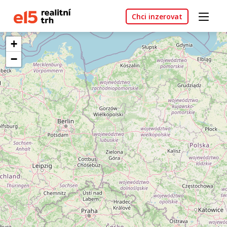
Chci inzerovat
+
−