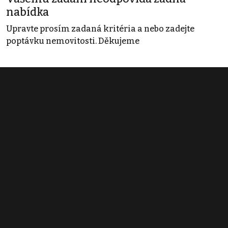
nabídka
Upravte prosím zadaná kritéria a nebo zadejte
poptávku nemovitosti. Děkujeme
Obchodní podmínky
Pravidla inzerce
Ceník
Registrace
Kontakt
© 2022 - 2026 Copyright CZECH NEWS CENTER a.s. a dodavatelé
obsahu |
Autorská práva k publikovaným materiálům
|
Podmínky pro
užívání služby informační společnosti
|
Informace o zpracování
osobních údajů
|
Cookies
|
Nastavení soukromí
|
Vlastnická
struktura
|
Jednotné kontaktní místo / Single Point of Contact
|
Podat
oznámení