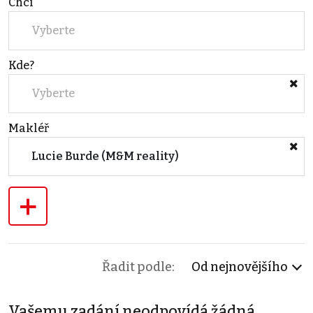
Chci
Vyberte
Kde?
Vyberte
Makléř
Lucie Burde (M&M reality)
+
Řadit podle:
Od nejnovějšího
Vašemu zadání neodpovídá žádná