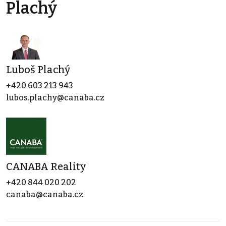
Plachý
Luboš Plachý
+420 603 213 943
lubos.plachy@canaba.cz
CANABA Reality
+420 844 020 202
canaba@canaba.cz