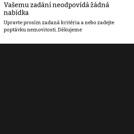
Vašemu zadání neodpovídá žádná
nabídka
Upravte prosím zadaná kritéria a nebo zadejte
poptávku nemovitosti. Děkujeme
Obchodní podmínky
Pravidla inzerce
Ceník
Registrace
Kontakt
© 2022 - 2026 Copyright CZECH NEWS CENTER a.s. a dodavatelé
obsahu |
Autorská práva k publikovaným materiálům
|
Podmínky pro
užívání služby informační společnosti
|
Informace o zpracování
osobních údajů
|
Cookies
|
Nastavení soukromí
|
Vlastnická
struktura
|
Jednotné kontaktní místo / Single Point of Contact
|
Podat