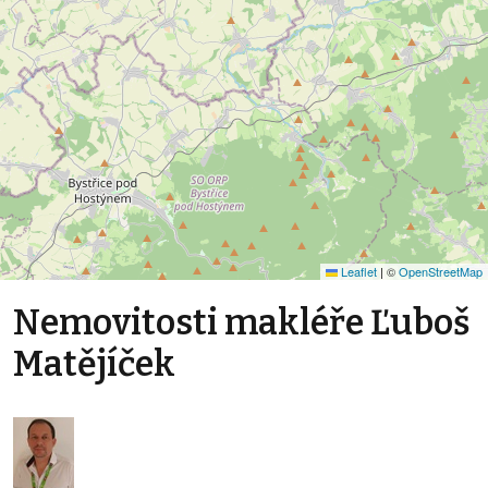
Leaflet
|
©
OpenStreetMap
Nemovitosti makléře Ľuboš
Matějíček