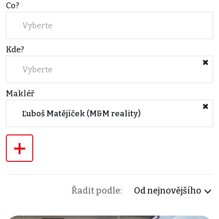
Co?
Vyberte
Kde?
Vyberte
Makléř
Ľuboš Matějíček (M&M reality)
+
Řadit podle:
Od nejnovějšího