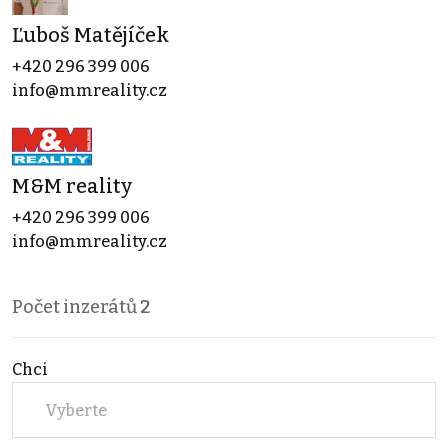
Ľuboš Matějíček
+420 296 399 006
info@mmreality.cz
M&M reality
+420 296 399 006
info@mmreality.cz
Počet inzerátů
2
Chci
Vyberte