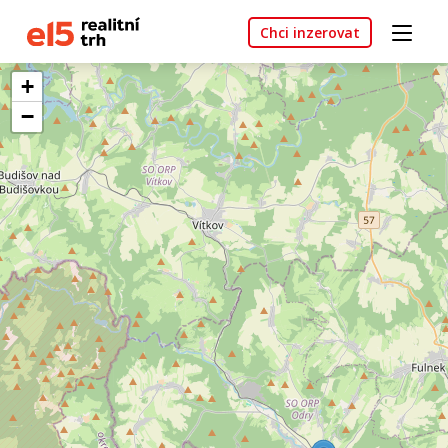
Chci inzerovat
+
−