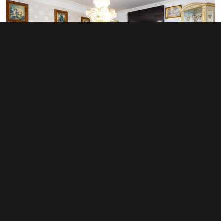
Prodej nemovitosti pro ubytování 280
m², Odry
8 700 000 Kč
(31 071 Kč za m²)
Typ
ubytování
Plocha
280 m²