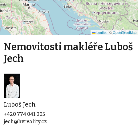
Leaflet
|
©
OpenStreetMap
Nemovitosti makléře Luboš
Jech
Luboš Jech
+420 774 041 005
jech@hvreality.cz