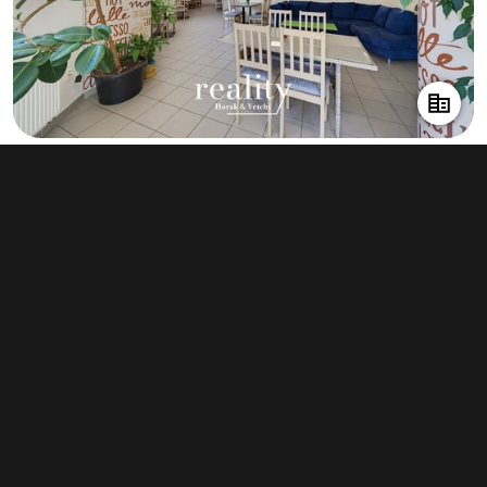
Prodej obchodního prostoru 234 m²,
Jihlava - Horní Kosov
7 999 000 Kč
(34 184 Kč za m²)
Typ
obchodní prostory
Plocha
234 m²
Obchodní podmínky
Pravidla inzerce
Ceník
Registrace
Kontakt