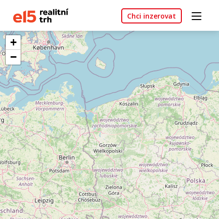
Chci inzerovat
+
−