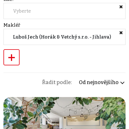
Vyberte
Makléř
Luboš Jech (Horák & Vetchý s.r.o. - Jihlava)
+
Řadit podle:
Od nejnovějšího