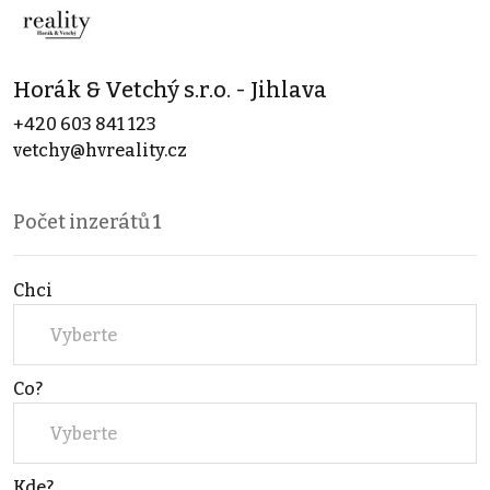
Horák & Vetchý s.r.o. - Jihlava
+420 603 841 123
vetchy@hvreality.cz
Počet inzerátů
1
Chci
Vyberte
Co?
Vyberte
Kde?