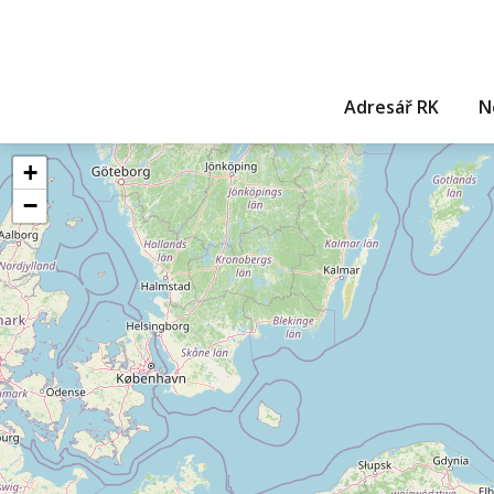
Adresář RK
N
+
−