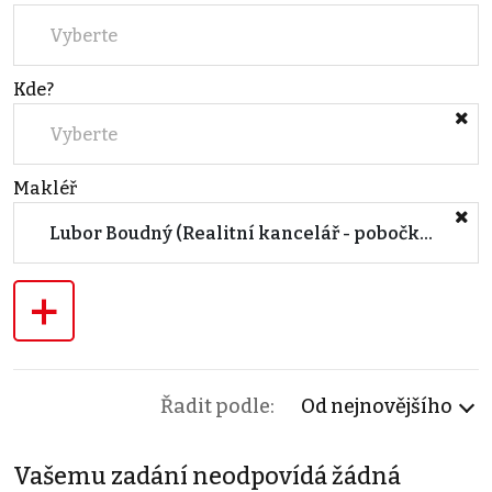
Vyberte
Kde?
Vyberte
Makléř
Lubor Boudný (Realitní kancelář - pobočka BRNO, Květná)
+
Řadit podle:
Od nejnovějšího
Vašemu zadání neodpovídá žádná