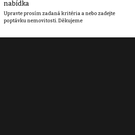
nabídka
Upravte prosím zadaná kritéria a nebo zadejte
poptávku nemovitosti. Děkujeme
Obchodní podmínky
Pravidla inzerce
Ceník
Registrace
Kontakt
© 2022 - 2026 Copyright CZECH NEWS CENTER a.s. a dodavatelé
obsahu |
Autorská práva k publikovaným materiálům
|
Podmínky pro
užívání služby informační společnosti
|
Informace o zpracování
osobních údajů
|
Cookies
|
Nastavení soukromí
|
Vlastnická
struktura
|
Jednotné kontaktní místo / Single Point of Contact
|
Podat
oznámení