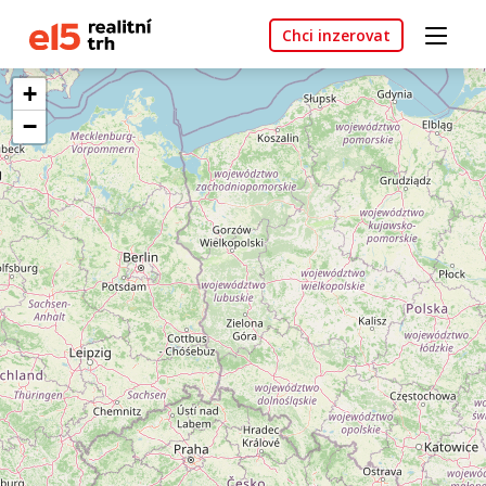
Chci inzerovat
+
−