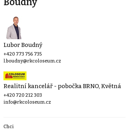
Boudný
Lubor Boudný
+420 773 756 735
l.boudny@rkcoloseum.cz
Realitní kancelář - pobočka BRNO, Květná
+420 720 212 303
info@rkcoloseum.cz
Chci