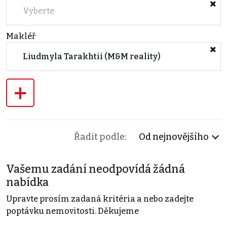
Vyberte
Makléř
Liudmyla Tarakhtii (M&M reality)
+
Řadit podle:
Od nejnovějšího
Vašemu zadání neodpovídá žádná
nabídka
Upravte prosím zadaná kritéria a nebo zadejte
poptávku nemovitosti. Děkujeme