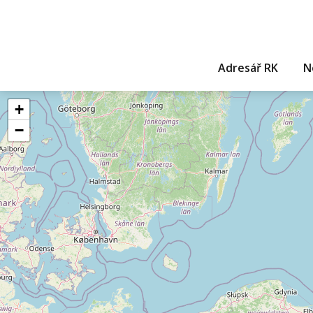
Adresář RK
N
+
−