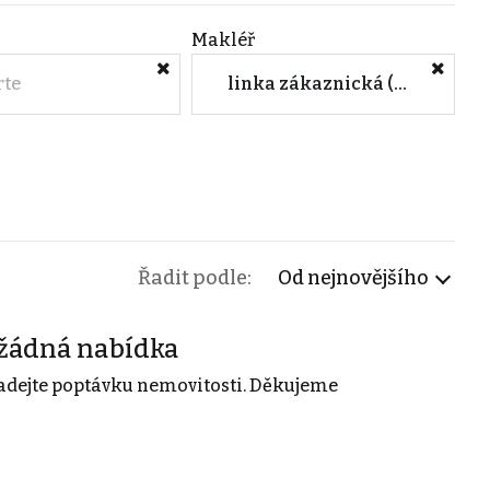
Makléř
rte
linka zákaznická (Bydlení na doporučení s.r.o.)
Řadit podle:
Od nejnovějšího
žádná nabídka
adejte poptávku nemovitosti. Děkujeme