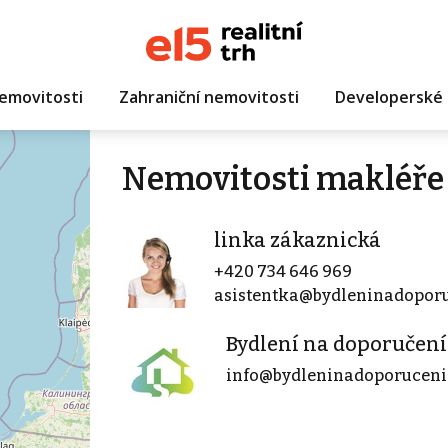
emovitosti
Zahraniční nemovitosti
Developerské 
Nemovitosti makléře 
linka zákaznická
+420 734 646 969
asistentka@bydleninadoporu
Bydlení na doporučení s
info@bydleninadoporuceni