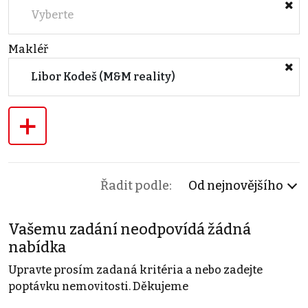
Vyberte
Makléř
Libor Kodeš (M&M reality)
+
Řadit podle:
Od nejnovějšího
Vašemu zadání neodpovídá žádná
nabídka
Upravte prosím zadaná kritéria a nebo zadejte
poptávku nemovitosti. Děkujeme