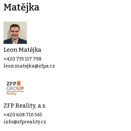
Matějka
Leon Matějka
+420 735 117 798
leon.matejka@zfpa.cz
ZFP Reality, a.s.
+420 608 710 545
info@zfpreality.cz