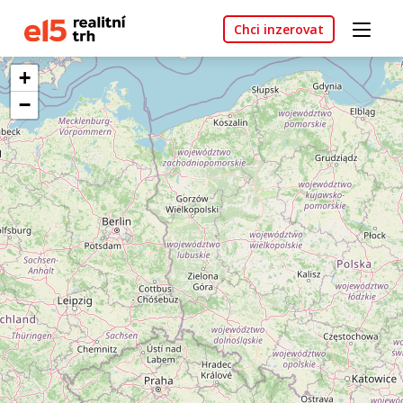
Chci inzerovat
+
−