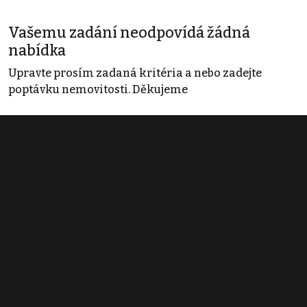
Vašemu zadání neodpovídá žádná
nabídka
Upravte prosím zadaná kritéria a nebo zadejte
poptávku nemovitosti. Děkujeme
Obchodní podmínky
Pravidla inzerce
Ceník
Registrace
Kontakt
© 2022 - 2026 Copyright CZECH NEWS CENTER a.s. a dodavatelé
obsahu |
Autorská práva k publikovaným materiálům
|
Podmínky pro
užívání služby informační společnosti
|
Informace o zpracování
osobních údajů
|
Cookies
|
Nastavení soukromí
|
Vlastnická