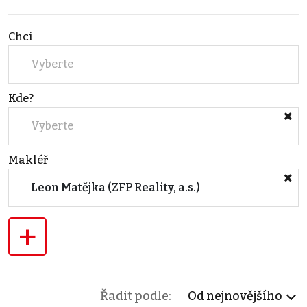
Chci
Vyberte
Kde?
Vyberte
Makléř
Leon Matějka (ZFP Reality, a.s.)
+
Řadit podle:
Od nejnovějšího