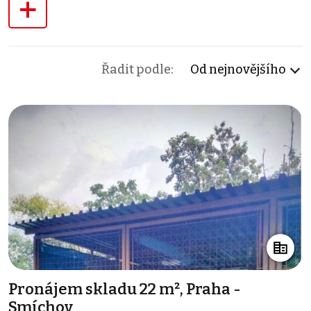
+
Řadit podle:
Od nejnovějšího
Pronájem skladu 22 m², Praha -
Smíchov