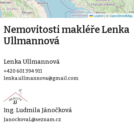
Leaflet
|
©
OpenStreetMap
Nemovitosti makléře Lenka
Ullmannová
Lenka Ullmannová
+420 601 394 911
lenka.ullmannova@gmail.com
Ing. Ludmila Jánočková
JanockovaL@seznam.cz