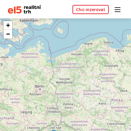
Chci inzerovat
+
−