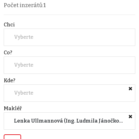
Počet inzerátů
1
Chci
Vyberte
Co?
Vyberte
Kde?
Vyberte
Makléř
Lenka Ullmannová (Ing. Ludmila Jánočková)