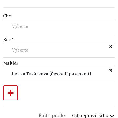
Chci
Vyberte
Kde?
Vyberte
Makléř
Lenka Tesárková (Česká Lípa a okolí)
+
Řadit podle:
Od nejnovějšího