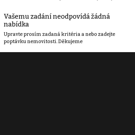
Vašemu zadání neodpovídá žádná
nabídka
Upravte prosím zadaná kritéria a nebo zadejte
poptávku nemovitosti. Děkujeme
Obchodní podmínky
Pravidla inzerce
Ceník
Registrace
Kontakt
© 2022 - 2026 Copyright CZECH NEWS CENTER a.s. a dodavatelé
obsahu |
Autorská práva k publikovaným materiálům
|
Podmínky pro
užívání služby informační společnosti
|
Informace o zpracování