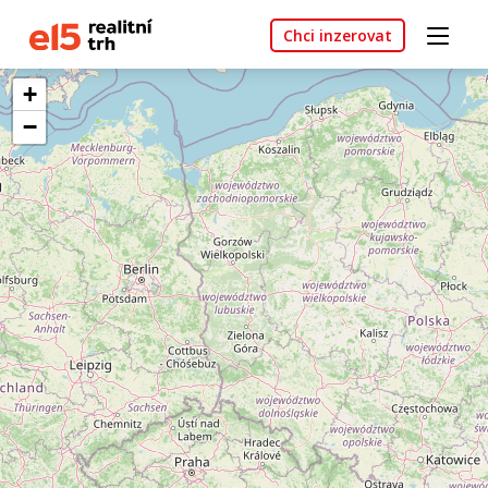
Chci inzerovat
+
−