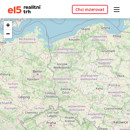
Chci inzerovat
+
−