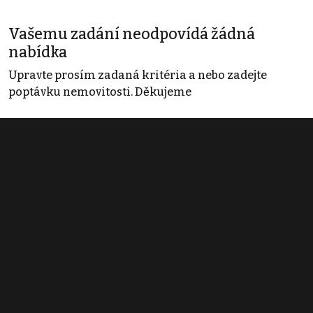
Vašemu zadání neodpovídá žádná
nabídka
Upravte prosím zadaná kritéria a nebo zadejte
poptávku nemovitosti. Děkujeme
Obchodní podmínky
Pravidla inzerce
Ceník
Registrace
Kontakt
© 2022 - 2026 Copyright CZECH NEWS CENTER a.s. a dodavatelé
obsahu |
Autorská práva k publikovaným materiálům
|
Podmínky pro
užívání služby informační společnosti
|
Informace o zpracování