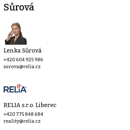
Sůrová
Lenka Sůrová
+420 604 925 986
surova@relia.cz
RELIA s.r.o. Liberec
+420 775 848 684
reality@relia.cz