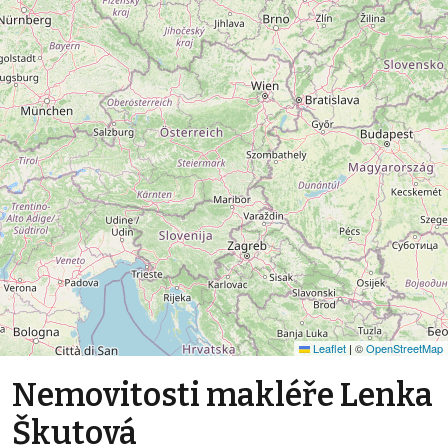
Leaflet
|
©
OpenStreetMap
Nemovitosti makléře Lenka
Škutová