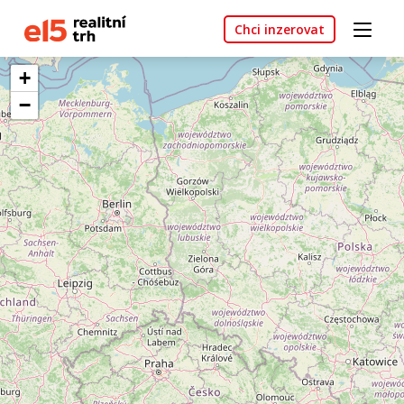
Chci inzerovat
+
−