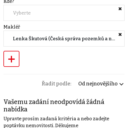
Kde?
Vyberte
Makléř
Lenka Škutová (Česká správa pozemků a nemovitostí s.r.o.)
+
Řadit podle:
Od nejnovějšího
Vašemu zadání neodpovídá žádná
nabídka
Upravte prosím zadaná kritéria a nebo zadejte
poptávku nemovitosti. Děkujeme