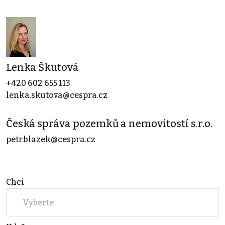
Lenka Škutová
+420 602 655 113
lenka.skutova@cespra.cz
Česká správa pozemků a nemovitostí s.r.o.
petr.blazek@cespra.cz
Chci
Vyberte