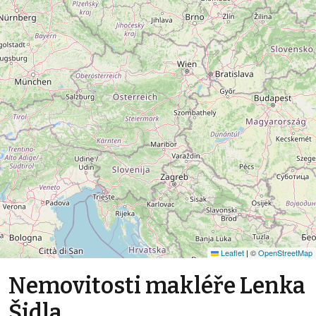
Leaflet
|
©
OpenStreetMap
Nemovitosti makléře Lenka
Šidla