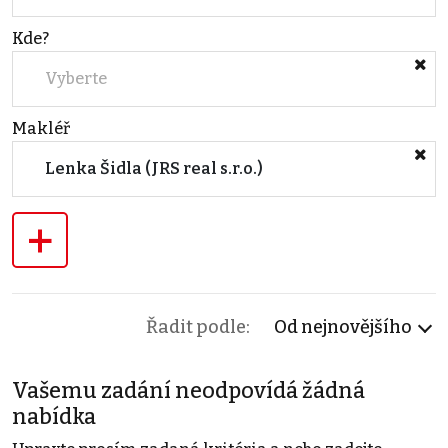
Kde?
Vyberte
Makléř
Lenka Šidla (JRS real s.r.o.)
+
Řadit podle:
Od nejnovějšího
Vašemu zadání neodpovídá žádná
nabídka