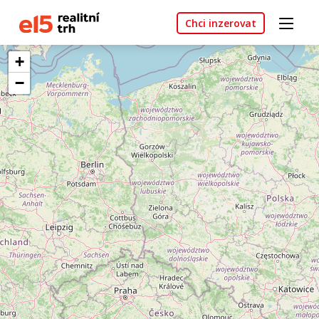
Chci inzerovat
+
−