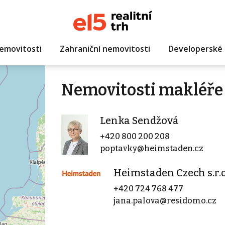
emovitosti
Zahraniční nemovitosti
Developerské 
Nemovitosti makléře
Lenka Sendžová
+420 800 200 208
poptavky@heimstaden.cz
Heimstaden Czech s.r.o
+420 724 768 477
jana.palova@residomo.cz