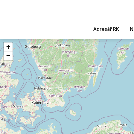
Adresář RK
N
+
−