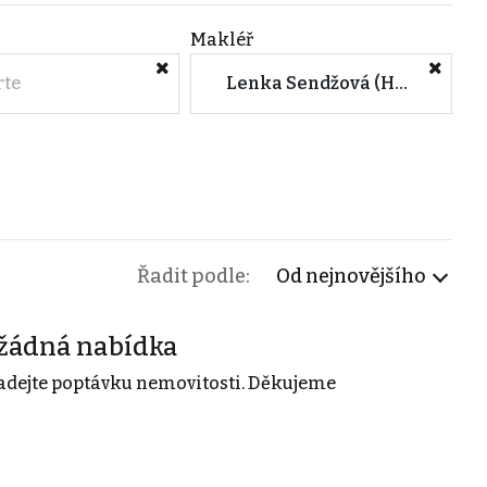
Makléř
rte
Lenka Sendžová (Heimstaden Czech s.r.o.)
Řadit podle:
Od nejnovějšího
žádná nabídka
adejte poptávku nemovitosti. Děkujeme