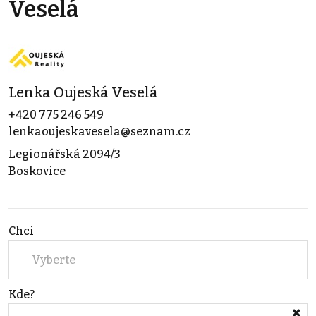
Veselá
Lenka Oujeská Veselá
+420 775 246 549
lenkaoujeskavesela@seznam.cz
Legionářská 2094/3
Boskovice
Chci
Vyberte
Kde?