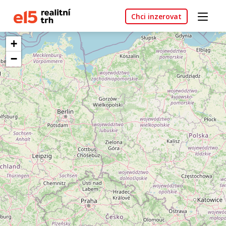
Chci inzerovat
+
−