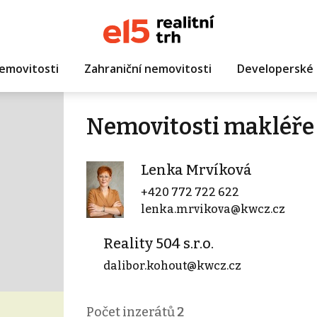
emovitosti
Zahraniční nemovitosti
Developerské 
Nemovitosti makléře
Lenka Mrvíková
+420 772 722 622
lenka.mrvikova@kwcz.cz
Reality 504 s.r.o.
dalibor.kohout@kwcz.cz
Počet inzerátů
2