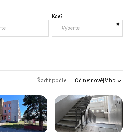
Kde?
rte
Vyberte
Řadit podle:
Od nejnovějšího