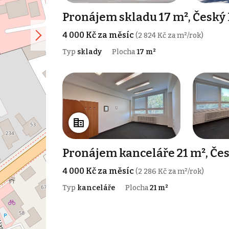
Pronájem skladu 17 m², Český
4 000 Kč za měsíc
(2 824 Kč za m²/rok)
Typ
sklady
Plocha
17 m²
Pronájem kanceláře 21 m², Če
4 000 Kč za měsíc
(2 286 Kč za m²/rok)
Typ
kanceláře
Plocha
21 m²