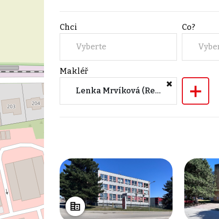
Chci
Co?
Vyberte
Vybe
Makléř
+
Lenka Mrvíková (Reality 504 s.r.o.)