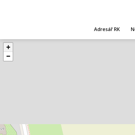
Adresář RK
N
+
−