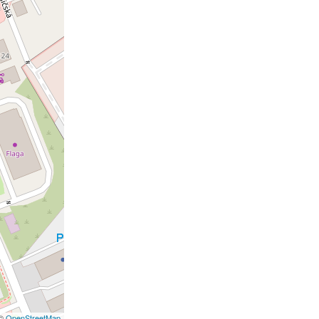
©
OpenStreetMap