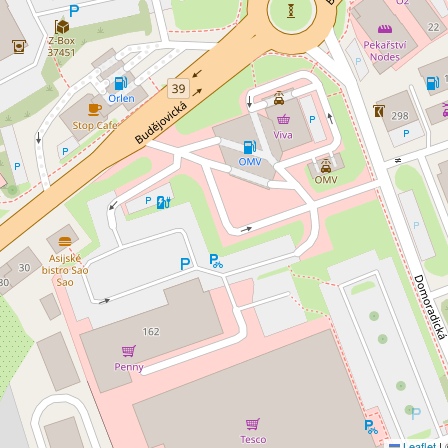
Leaflet
|