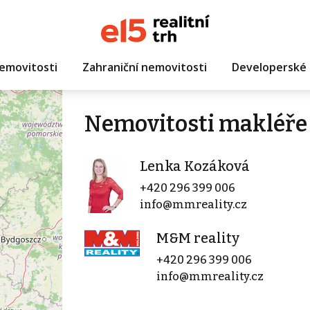
emovitosti
Zahraniční nemovitosti
Developerské 
Nemovitosti makléře
Lenka Kozáková
+420 296 399 006
info@mmreality.cz
M&M reality
+420 296 399 006
info@mmreality.cz