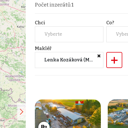
Počet inzerátů
1
Chci
Co?
Vyberte
Vybe
Makléř
+
Lenka Kozáková (M&M reality)