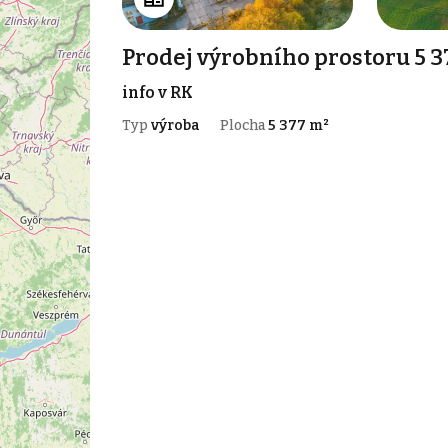
Prodej výrobního prostoru 5 3
info v RK
Typ
výroba
Plocha
5 377 m²