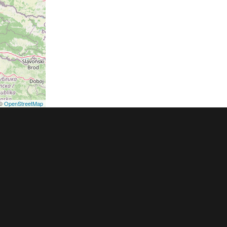
©
OpenStreetMap
podmínky
Pravidla inzerce
Ceník
Registrace
ER a.s. a dodavatelé obsahu |
Autorská práva k publikovaným materiálů
h údajů
|
Cookies
|
Nastavení soukromí
|
Vlastnická struktura
|
Jednotné k
oznámení