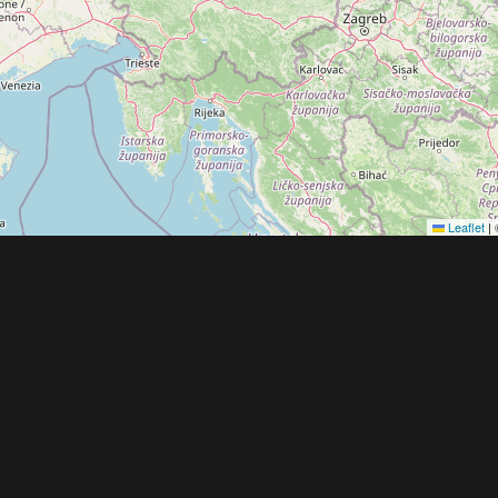
Leaflet
|
Obchodní 
© 2022 - 2026 Copyright CZECH NEWS CENT
společnosti
|
Informace o zpracování osobníc