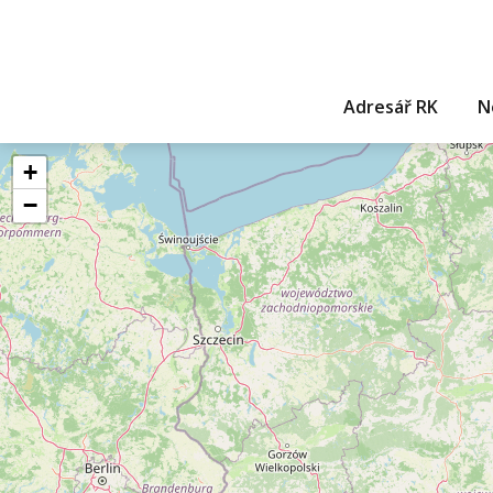
Adresář RK
N
+
−