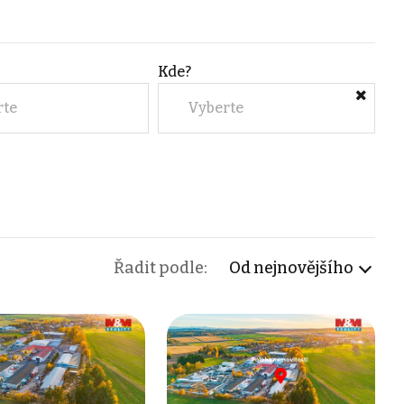
Kde?
rte
Vyberte
Řadit podle:
Od nejnovějšího