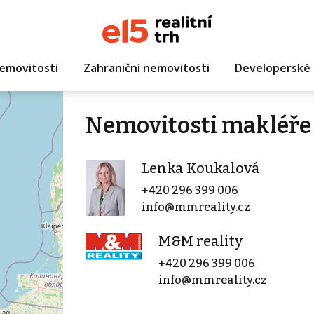
emovitosti
Zahraniční nemovitosti
Developerské 
Nemovitosti makléře
Lenka Koukalová
+420 296 399 006
info@mmreality.cz
M&M reality
+420 296 399 006
info@mmreality.cz