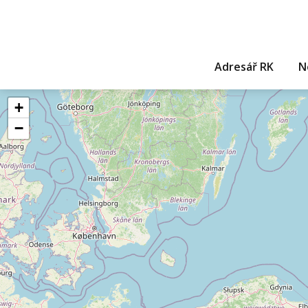
Adresář RK
N
+
−