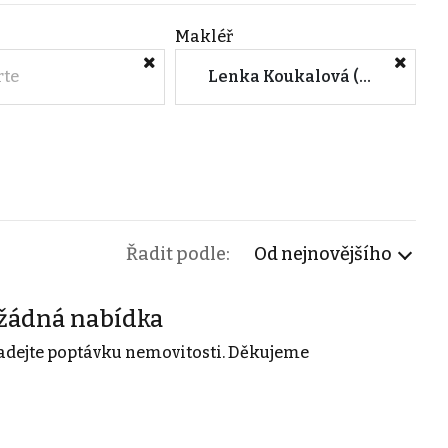
Makléř
rte
Lenka Koukalová (M&M reality)
Řadit podle:
Od nejnovějšího
žádná nabídka
adejte poptávku nemovitosti. Děkujeme