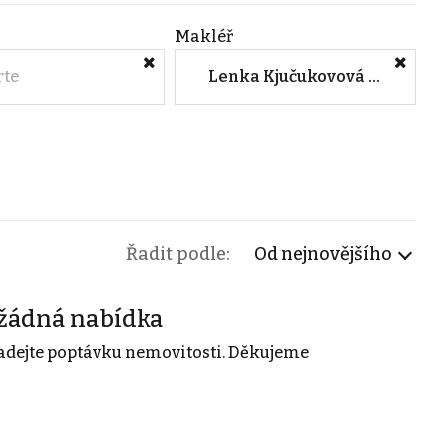
Makléř
rte
Lenka Kjučukovová (YD Real Estate s.r.o.)
Řadit podle:
Od nejnovějšího
žádná nabídka
adejte poptávku nemovitosti. Děkujeme