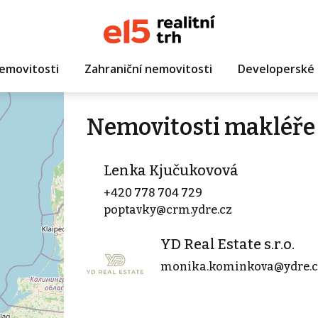
emovitosti
Zahraniční nemovitosti
Developerské 
Nemovitosti makléře
Lenka Kjučukovová
+420 778 704 729
poptavky@crm.ydre.cz
YD Real Estate s.r.o.
monika.kominkova@ydre.c