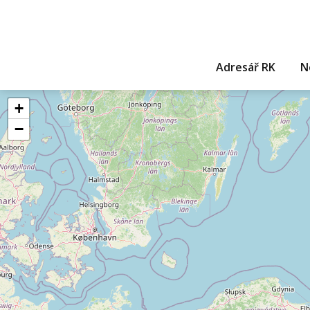
Adresář RK
N
+
−