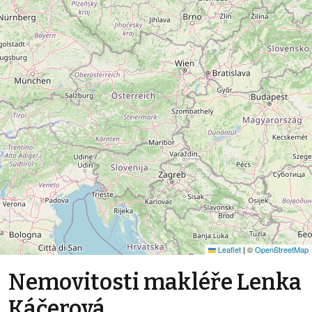
Leaflet
|
©
OpenStreetMap
Nemovitosti makléře Lenka
Káčerová