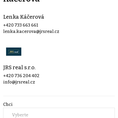
Lenka Káčerová
+420 733 663 661
lenka.kacerova@jrsreal.cz
JRS real s.r.o.
+420 736 204 402
info@jrsreal.cz
Chci
Vyberte