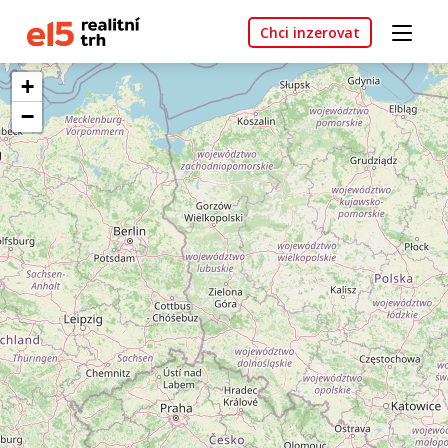
Chci inzerovat
+
−