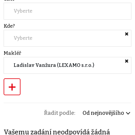
Vyberte
Kde?
Vyberte
Makléř
Ladislav Vanžura (LEXAMO s.r.o.)
+
Řadit podle:
Od nejnovějšího
Vašemu zadání neodpovídá žádná