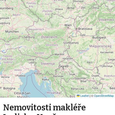
Leaflet
|
©
OpenStreetMap
Nemovitosti makléře