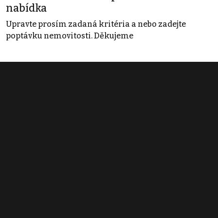
nabídka
Upravte prosím zadaná kritéria a nebo zadejte
poptávku nemovitosti. Děkujeme
Obchodní podmínky
Pravidla inzerce
Ceník
Registrace
Kontakt
© 2022 - 2026 Copyright CZECH NEWS CENTER a.s. a dodavatelé
obsahu |
Autorská práva k publikovaným materiálům
|
Podmínky pro
užívání služby informační společnosti
|
Informace o zpracování
osobních údajů
|
Cookies
|
Nastavení soukromí
|
Vlastnická
struktura
|
Jednotné kontaktní místo / Single Point of Contact
|
Podat
oznámení