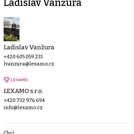
Ladislav Vanžura
Ladislav Vanžura
+420 605 059 231
lvanzura@lexamo.cz
LEXAMO s.r.o.
+420 732 976 694
info@lexamo.cz
Chci