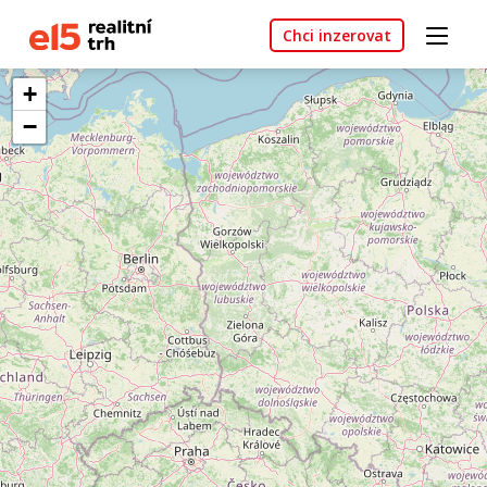
Chci inzerovat
+
−