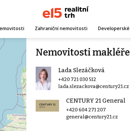
emovitosti
Zahraniční nemovitosti
Developerské 
Nemovitosti makléře
Lada Slezáčková
+420 721 030 512
lada.slezackova@century21.cz
CENTURY 21 General
+420 604 271 207
general@century21.cz