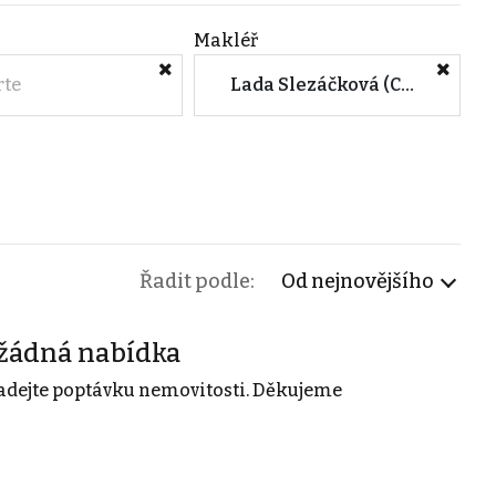
Makléř
rte
Lada Slezáčková (CENTURY 21 General)
Řadit podle:
Od nejnovějšího
žádná nabídka
adejte poptávku nemovitosti. Děkujeme