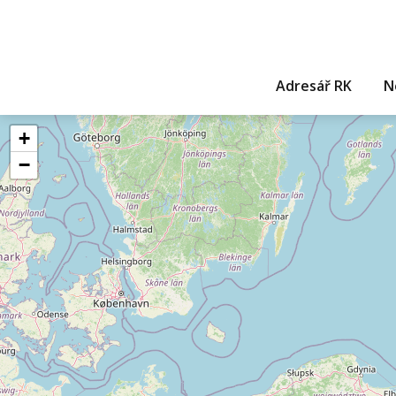
Adresář RK
N
+
−