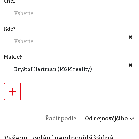
Chci
Vyberte
Kde?
Vyberte
Makléř
Kryštof Hartman (M&M reality)
+
Řadit podle:
Od nejnovějšího
Vašemu zadání neodpovídá žádná