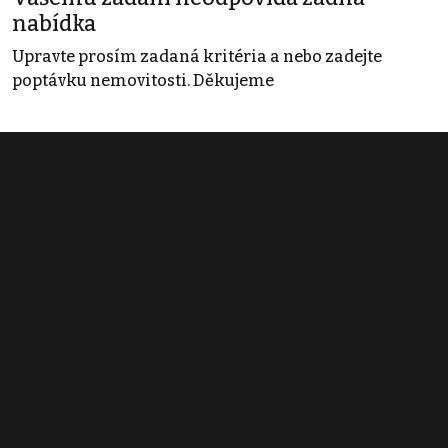
nabídka
Upravte prosím zadaná kritéria a nebo zadejte
poptávku nemovitosti. Děkujeme
Obchodní podmínky
Pravidla inzerce
Ceník
Registrace
Kontakt
© 2022 - 2026 Copyright CZECH NEWS CENTER a.s. a dodavatelé
obsahu |
Autorská práva k publikovaným materiálům
|
Podmínky pro
užívání služby informační společnosti
|
Informace o zpracování
osobních údajů
|
Cookies
|
Nastavení soukromí
|
Vlastnická
struktura
|
Jednotné kontaktní místo / Single Point of Contact
|
Podat
oznámení