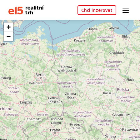
Chci inzerovat
+
−