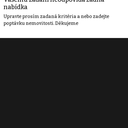
nabídka
Upravte prosím zadaná kritéria a nebo zadejte
poptávku nemovitosti. Děkujeme
Obchodní podmínky
Pravidla inzerce
Ceník
Registrace
Kontakt
© 2022 - 2026 Copyright CZECH NEWS CENTER a.s. a dodavatelé
obsahu |
Autorská práva k publikovaným materiálům
|
Podmínky pro
užívání služby informační společnosti
|
Informace o zpracování
osobních údajů
|
Cookies
|
Nastavení soukromí
|
Vlastnická
struktura
|
Jednotné kontaktní místo / Single Point of Contact
|
Podat
oznámení