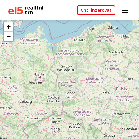
Chci inzerovat
+
−