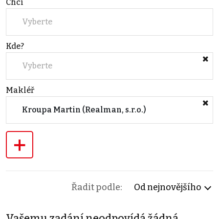
Chci
Vyberte
Kde?
Vyberte
Makléř
Kroupa Martin (Realman, s.r.o.)
+
Řadit podle:
Od nejnovějšího
Vašemu zadání neodpovídá žádná