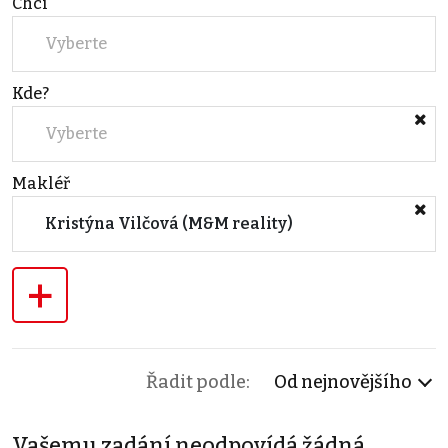
Chci
Vyberte
Kde?
Vyberte
Makléř
Kristýna Vilčová (M&M reality)
+
Řadit podle:
Od nejnovějšího
Vašemu zadání neodpovídá žádná