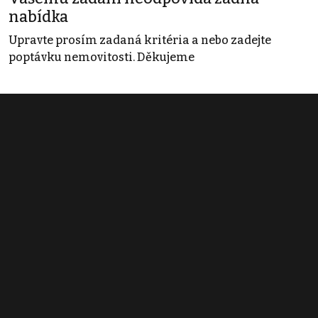
nabídka
Upravte prosím zadaná kritéria a nebo zadejte
poptávku nemovitosti. Děkujeme
Obchodní podmínky
Pravidla inzerce
Ceník
Registrace
Kontakt
© 2022 - 2026 Copyright CZECH NEWS CENTER a.s. a dodavatelé
obsahu |
Autorská práva k publikovaným materiálům
|
Podmínky pro
užívání služby informační společnosti
|
Informace o zpracování
osobních údajů
|
Cookies
|
Nastavení soukromí
|
Vlastnická
struktura
|
Jednotné kontaktní místo / Single Point of Contact
|
Podat
oznámení