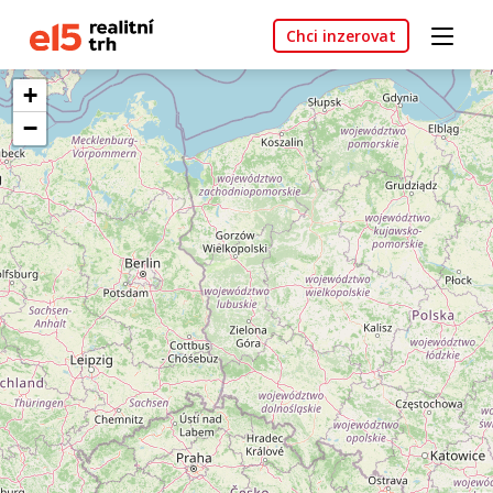
Chci inzerovat
+
−