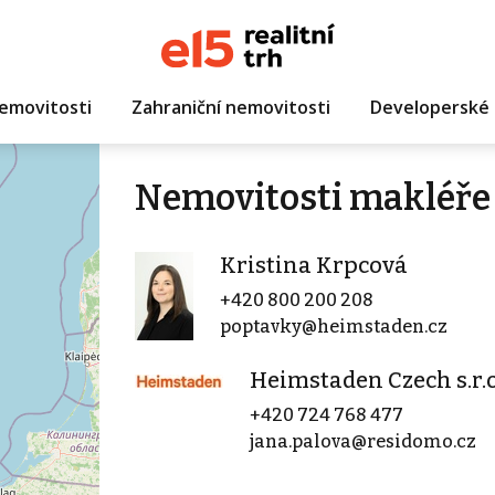
emovitosti
Zahraniční nemovitosti
Developerské 
Nemovitosti makléře 
Kristina Krpcová
+420 800 200 208
poptavky@heimstaden.cz
Heimstaden Czech s.r.o
+420 724 768 477
jana.palova@residomo.cz