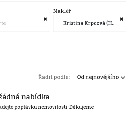
Makléř
rte
Kristina Krpcová (Heimstaden Czech s.r.o.)
Řadit podle:
Od nejnovějšího
žádná nabídka
adejte poptávku nemovitosti. Děkujeme