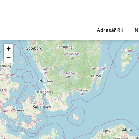
Adresář RK
N
+
−