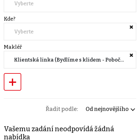
Vyberte
Kde?
Vyberte
Makléř
Klientská linka (Bydlíme s klidem - Pobočka Jablonec)
+
Řadit podle:
Od nejnovějšího
Vašemu zadání neodpovídá žádná
nabídka