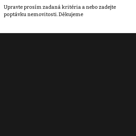
Upravte prosím zadaná kritéria a nebo zadejte
poptávku nemovitosti. Děkujeme
Obchodní podmínky
Pravidla inzerce
Ceník
Registrace
Kontakt
© 2022 - 2026 Copyright CZECH NEWS CENTER a.s. a dodavatelé
obsahu |
Autorská práva k publikovaným materiálům
|
Podmínky pro
užívání služby informační společnosti
|
Informace o zpracování
osobních údajů
|
Cookies
|
Nastavení soukromí
|
Vlastnická
struktura
|
Jednotné kontaktní místo / Single Point of Contact
|
Podat
oznámení