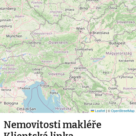
Leaflet
|
©
OpenStreetMap
Nemovitosti makléře