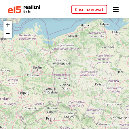
Chci inzerovat
+
−