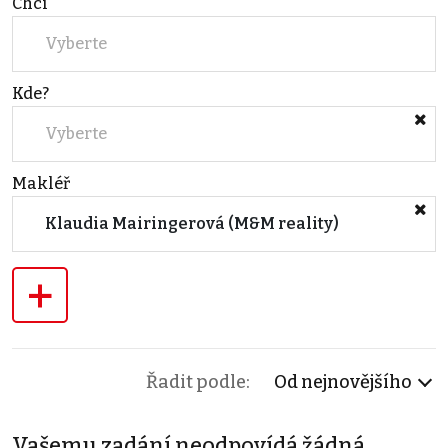
Chci
Vyberte
Kde?
Vyberte
Makléř
Klaudia Mairingerová (M&M reality)
+
Řadit podle:
Od nejnovějšího
Vašemu zadání neodpovídá žádná