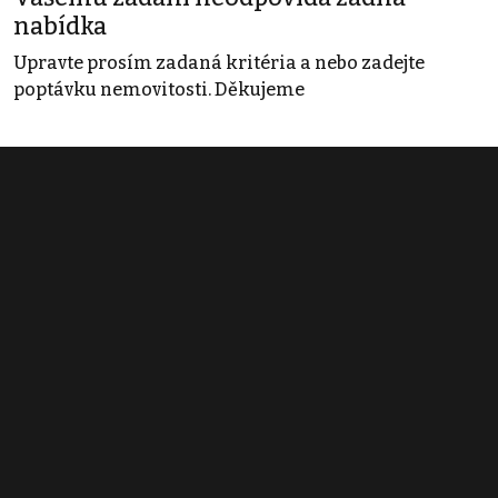
nabídka
Upravte prosím zadaná kritéria a nebo zadejte
poptávku nemovitosti. Děkujeme
Obchodní podmínky
Pravidla inzerce
Ceník
Registrace
Kontakt
© 2022 - 2026 Copyright CZECH NEWS CENTER a.s. a dodavatelé
obsahu |
Autorská práva k publikovaným materiálům
|
Podmínky pro
užívání služby informační společnosti
|
Informace o zpracování
osobních údajů
|
Cookies
|
Nastavení soukromí
|
Vlastnická
struktura
|
Jednotné kontaktní místo / Single Point of Contact
|
Podat
oznámení