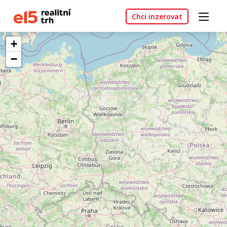
Chci inzerovat
+
−