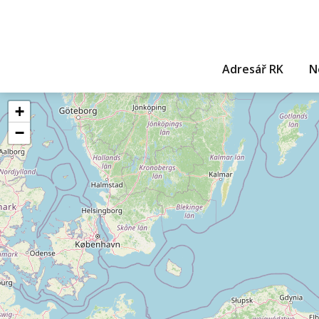
Adresář RK
N
+
−