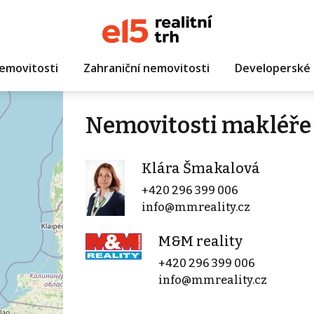
emovitosti
Zahraniční nemovitosti
Developerské 
Nemovitosti makléře
Klára Šmakalová
+420 296 399 006
info@mmreality.cz
M&M reality
+420 296 399 006
info@mmreality.cz