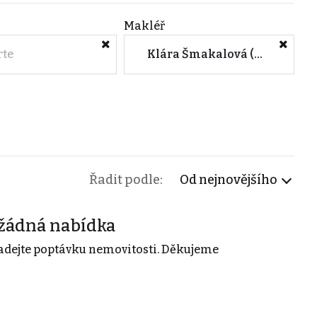
Makléř
rte
Klára Šmakalová (M&M reality)
Řadit podle:
Od nejnovějšího
žádná nabídka
adejte poptávku nemovitosti. Děkujeme