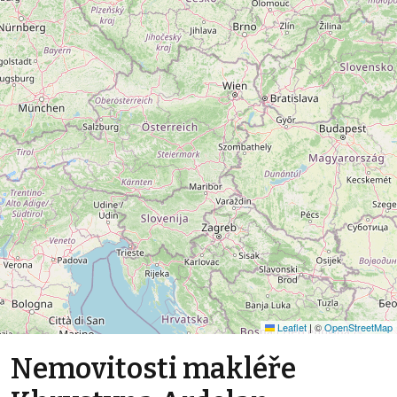
Leaflet
|
©
OpenStreetMap
Nemovitosti makléře