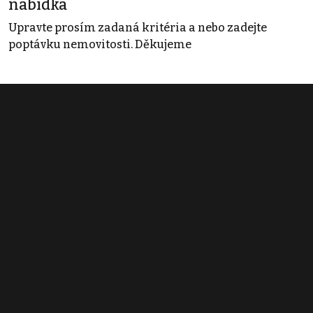
nabídka
Upravte prosím zadaná kritéria a nebo zadejte
poptávku nemovitosti. Děkujeme
Obchodní podmínky
Pravidla inzerce
Ceník
Registrace
Kontakt
© 2022 - 2026 Copyright CZECH NEWS CENTER a.s. a dodavatelé
obsahu |
Autorská práva k publikovaným materiálům
|
Podmínky pro
užívání služby informační společnosti
|
Informace o zpracování
osobních údajů
|
Cookies
|
Nastavení soukromí
|
Vlastnická
struktura
|
Jednotné kontaktní místo / Single Point of Contact
|
Podat
oznámení