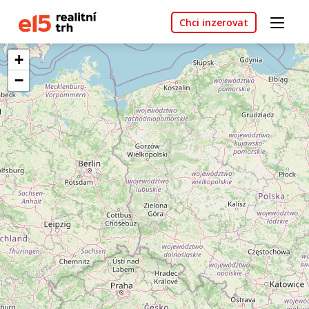
Chci inzerovat
+
−