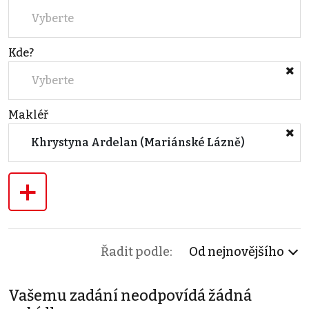
Vyberte
Kde?
Vyberte
Makléř
Khrystyna Ardelan (Mariánské Lázně)
+
Řadit podle:
Od nejnovějšího
Vašemu zadání neodpovídá žádná