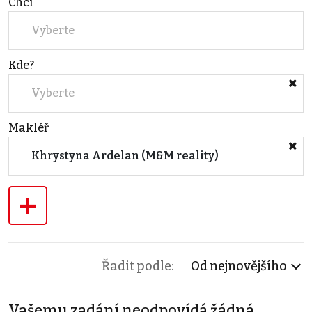
Chci
Vyberte
Kde?
Vyberte
Makléř
Khrystyna Ardelan (M&M reality)
+
Řadit podle:
Od nejnovějšího
Vašemu zadání neodpovídá žádná