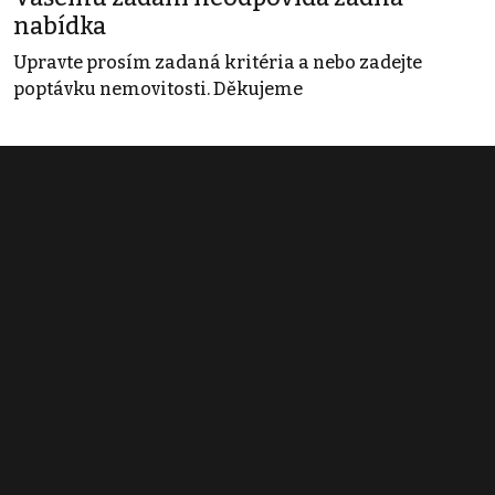
nabídka
Upravte prosím zadaná kritéria a nebo zadejte
poptávku nemovitosti. Děkujeme
Obchodní podmínky
Pravidla inzerce
Ceník
Registrace
Kontakt
© 2022 - 2026 Copyright CZECH NEWS CENTER a.s. a dodavatelé
obsahu |
Autorská práva k publikovaným materiálům
|
Podmínky pro
užívání služby informační společnosti
|
Informace o zpracování
osobních údajů
|
Cookies
|
Nastavení soukromí
|
Vlastnická
struktura
|
Jednotné kontaktní místo / Single Point of Contact
|
Podat
oznámení