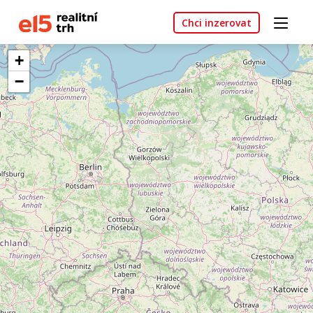
Chci inzerovat
+
−