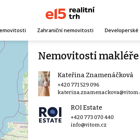
emovitosti
Zahraniční nemovitosti
Developerské 
Nemovitosti makléře
Kateřina Znamenáčková
+420 771 529 096
katerina.znamenackova@vitom.
ROI Estate
+420 773 070 440
info@vitom.cz