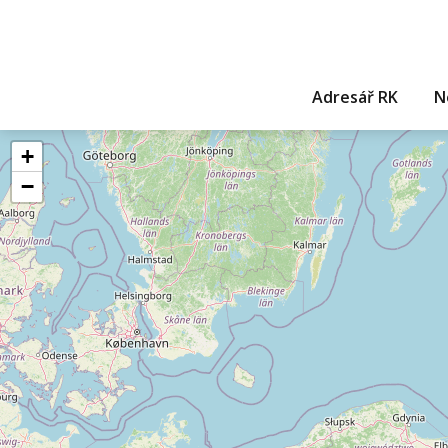
Adresář RK
N
+
−