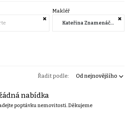
Makléř
rte
Kateřina Znamenáčková (ROI Estate)
Řadit podle:
Od nejnovějšího
žádná nabídka
adejte poptávku nemovitosti. Děkujeme