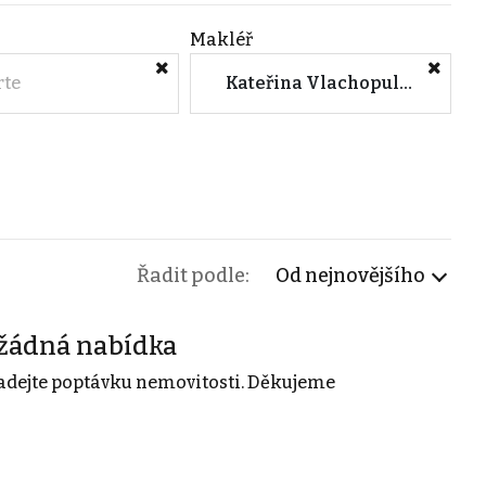
Makléř
rte
Kateřina Vlachopulosová (Heimstaden Czech s.r.o.)
Řadit podle:
Od nejnovějšího
žádná nabídka
adejte poptávku nemovitosti. Děkujeme