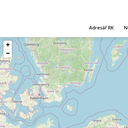
Adresář RK
N
+
−