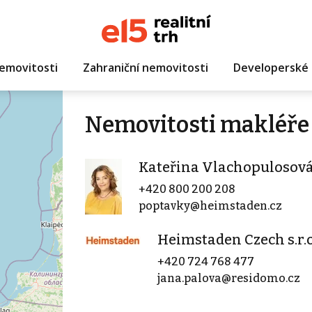
emovitosti
Zahraniční nemovitosti
Developerské 
Nemovitosti makléře
Kateřina Vlachopulosov
+420 800 200 208
poptavky@heimstaden.cz
Heimstaden Czech s.r.o
+420 724 768 477
jana.palova@residomo.cz