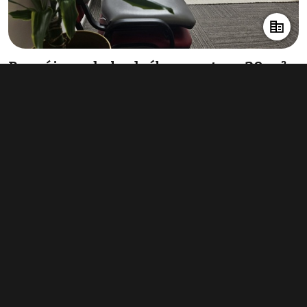
Pronájem obchodního prostoru 20 m²,
Olomouc
2 800 Kč za měsíc
(1 680 Kč za m²/rok)
Typ
obchodní prostory
Plocha
20 m²
Obchodní podmínky
Pravidla inzerce
Ceník
Registrace
Kontakt