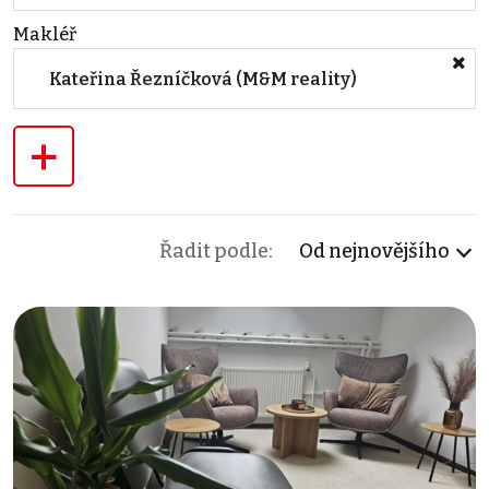
Makléř
Kateřina Řezníčková (M&M reality)
+
Řadit podle:
Od nejnovějšího