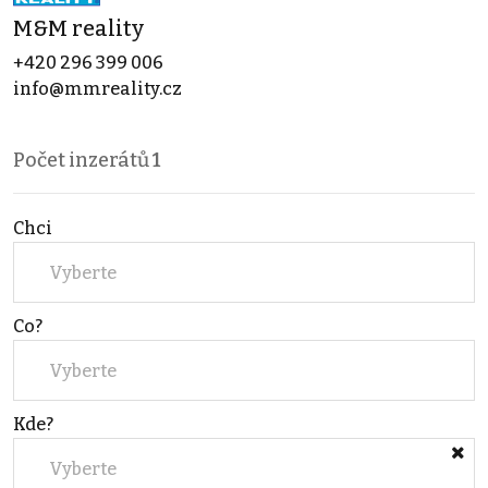
M&M reality
+420 296 399 006
info@mmreality.cz
Počet inzerátů
1
Chci
Vyberte
Co?
Vyberte
Kde?
Vyberte