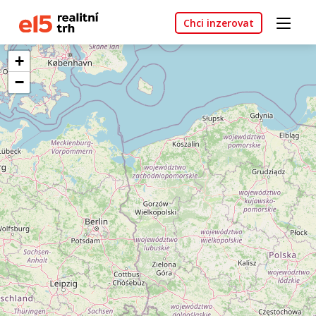
Chci inzerovat
+
−