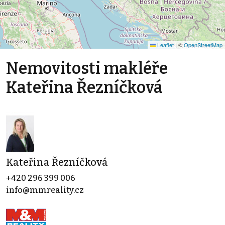
Leaflet
|
©
OpenStreetMap
Nemovitosti makléře
Kateřina Řezníčková
Kateřina Řezníčková
+420 296 399 006
info@mmreality.cz