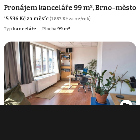
Pronájem kanceláře 99 m², Brno-město
15 536 Kč za měsíc
(1 883 Kč za m²/rok)
Typ
kanceláře
Plocha
99 m²
Pronájem kanceláře 756 m², Brno-
město