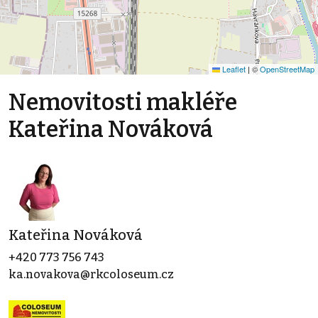
Leaflet
|
©
OpenStreetMap
Nemovitosti makléře
Kateřina Nováková
Kateřina Nováková
+420 773 756 743
ka.novakova@rkcoloseum.cz