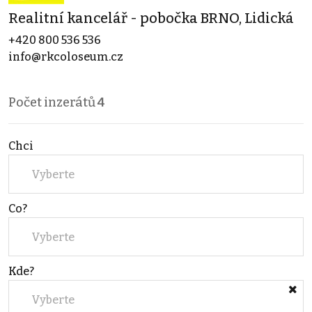
Realitní kancelář - pobočka BRNO, Lidická
+420 800 536 536
info@rkcoloseum.cz
Počet inzerátů
4
Chci
Vyberte
Co?
Vyberte
Kde?
Vyberte