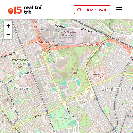
Chci inzerovat
+
−