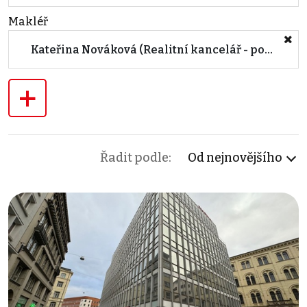
Makléř
Kateřina Nováková (Realitní kancelář - pobočka BRNO, Lidická)
+
Řadit podle:
Od nejnovějšího